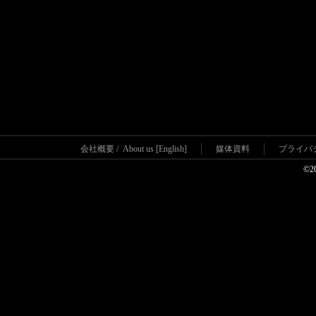
会社概要
/
About us [English]
媒体資料
プライバ
©2