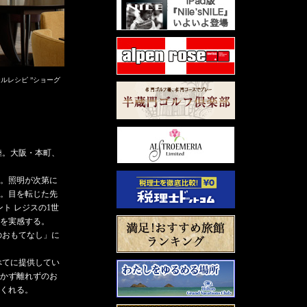
ルレシピ ”ショーグ
陸。大阪・本町、
。照明が次第に
。目を転じた先
ト レジスの1世
を実感する。
のおもてなし」に
べてに提供してい
かず離れずのお
くれる。