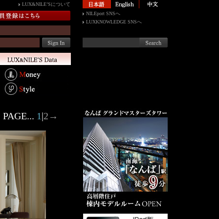
LUX&NILE’Sについて
NILEport SNSへ
LUXKNOWLEDGE SNSへ
PAGE...
1
|
2
→