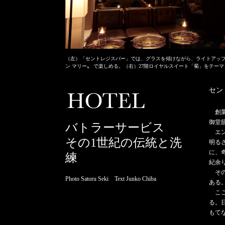
（左）「セントレジスバー」では、グラスを傾けながら、ライトアップ
ン マリー〟 で楽しめる。（右）27階ロイヤルスイート「菊」をテーマと
セン
創
御堂
バトラーサービス
エン
その1世紀の伝統と洗
明る
に、
練
紀余
その
Photo Satoru Seki Text Junko Chiba
ある
ここ
る。
もて