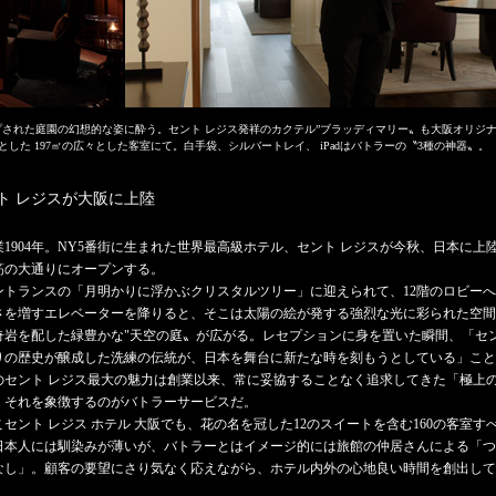
された庭園の幻想的な姿に酔う。セント レジス発祥のカクテル”ブラッディマリー〟も大阪オリジナ
した 197㎡の広々とした客室にて。白手袋、シルバートレイ、 iPadはバトラーの〝3種の神器〟。
ト レジスが大阪に上陸
業1904年。NY5番街に生まれた世界最高級ホテル、セント レジスが今秋、日本に上
筋の大通りにオープンする。
トランスの「月明かりに浮かぶクリスタルツリー」に迎えられて、12階のロビーへ
さを増すエレベーターを降りると、そこは太陽の絵が発する強烈な光に彩られた空間
奇岩を配した緑豊かな"天空の庭〟が広がる。レセプションに身を置いた瞬間、「セン
りの歴史が醸成した洗練の伝統が、日本を舞台に新たな時を刻もうとしている」こと
セント レジス最大の魅力は創業以来、常に妥協することなく追求してきた「極上
。それを象徴するのがバトラーサービスだ。
セント レジス ホテル 大阪でも、花の名を冠した12のスイートを含む160の客室す
日本人には馴染みが薄いが、バトラーとはイメージ的には旅館の仲居さんによる「つ
なし」。顧客の要望にさり気なく応えながら、ホテル内外の心地良い時間を創出して