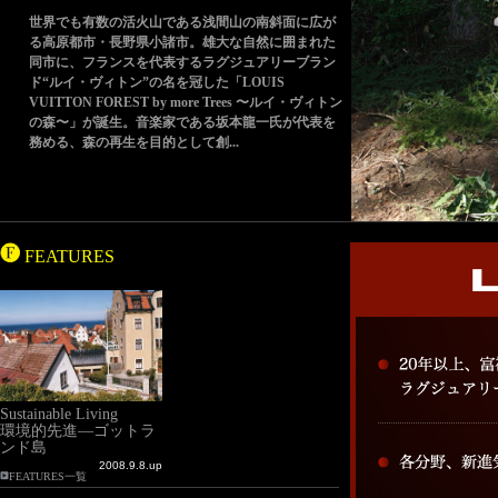
世界でも有数の活火山である浅間山の南斜面に広が
る高原都市・長野県小諸市。雄大な自然に囲まれた
同市に、フランスを代表するラグジュアリーブラン
ド“ルイ・ヴィトン”の名を冠した「LOUIS
VUITTON FOREST by more Trees 〜ルイ・ヴィトン
の森〜」が誕生。音楽家である坂本龍一氏が代表を
務める、森の再生を目的として創...
FEATURES
Sustainable Living
環境的先進―ゴットラ
ンド島
2008.9.8.up
FEATURES一覧