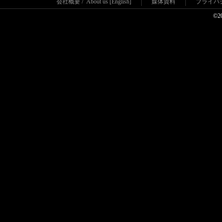
会社概要
/
About us [English]
媒体資料
プライバ
©2