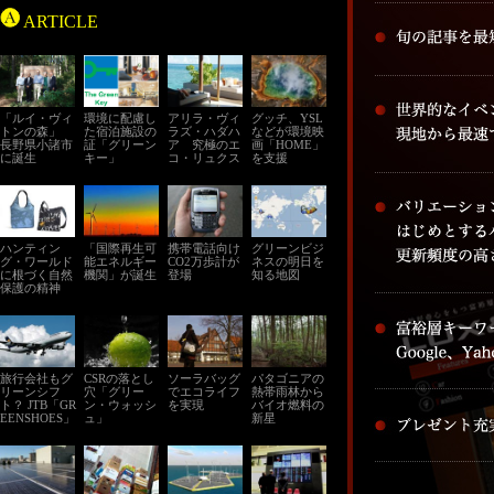
ARTICLE
「ルイ・ヴィ
環境に配慮し
アリラ・ヴィ
グッチ、YSL
トンの森」
た宿泊施設の
ラズ・ハダハ
などが環境映
長野県小諸市
証「グリーン
ア 究極のエ
画「HOME」
に誕生
キー」
コ・リュクス
を支援
ハンティン
「国際再生可
携帯電話向け
グリーンビジ
グ・ワールド
能エネルギー
CO2万歩計が
ネスの明日を
に根づく自然
機関」が誕生
登場
知る地図
保護の精神
旅行会社もグ
CSRの落とし
ソーラバッグ
パタゴニアの
リーンシフ
穴「グリー
でエコライフ
熱帯雨林から
ト？ JTB「GR
ン・ウォッシ
を実現
バイオ燃料の
EENSHOES」
ュ」
新星