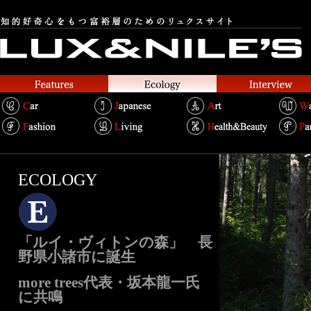
ECOLOGY
「ルイ・ヴィトンの森」 長
野県小諸市に誕生
more trees代表・坂本龍一氏
に共鳴