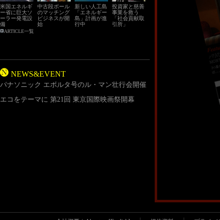
米国エネルギ
中古段ボール
新しい人工島
投資家と慈善
ー省に巨大ソ
のマッチング
「エネルギー
事業を救う
ーラー発電設
ビジネスが開
島」計画が進
「社会貢献取
備
始
行中
引所」
ARTICLE一覧
NEWS&EVENT
パナソニック エボルタ号のル・マン壮行会開催
エコをテーマに 第21回 東京国際映画祭開幕