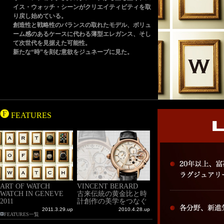
イス・ウォッチ・シーンがクリエイティビティを取
り戻し始めている。
創造性と戦略性のバランスの取れたモデル、ボリュ
ーム感のあるケースに代わる薄型エレガンス、そし
て次世代を見据えた可能性。
新たな“時”を刻む意欲をジュネーブに見た。
FEATURES
ART OF WATCH
VINCENT BERARD
WATCH IN GENEVE
古来伝統の黄金比と時
2011
計創作の美学をつなぐ
時の同伴者
2011.3.29.up
2010.4.28.up
FEATURES一覧