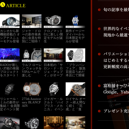
ARTICLE
カシオから新
ジャケ・ドロ
クロノマット
新作イージー
機能搭載の オ
ーの新作発表
01に新しい限
ダイバーから
シアナスニュ
会に会員を特
定モデルが誕
日本限定モデ
ーモデル登場
別にご招待！
生
ルが登場
RADOが新し
ラルフ ローレ
日本初の「サ
「ブランパン
い才能の発掘
ン ウォッチを
ロン・ド・ロ
フェア」 阪急
プロジェクト
VIPルームで
ジェ・デュブ
百貨店うめだ
をスタート！
楽しむ
イ」がオープ
本店にて開催
ン
リシャール・
275th Anniver
ジャガー・ル
ロイヤル オー
ミルの新作が
sary BLANCP
クルト 「ハイ
ク ～絶え間な
集結！ 会員限
AIN
ブリス・メカ
く続く 「完
定イベント開
ニカ」 イベン
成」と「進
催
ト開催
化」