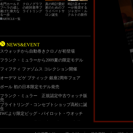
名門カール F.
クロノグラフ
真の時計愛好
時計店オーナ
ブヘラの成し
の絶対基準ブ
家のためのプ
ーが推奨する
遂げた偉大な
ライトリング
ライベートサ
ジャガー・ル
る一歩
ロン誕生
クルトの新作
ARTICLE一覧
NEWS&EVENT
スウォッチから自動巻きクロノが初登場
フランク・ミュラーから2009夏の限定モデル
フィフティ ファゾムス コレクション開催
オーデマ ピゲ ブティック 銀座2周年フェア
ボール 初の日本限定モデル発売
フランク・ミュラー 正規認定中古ウォッチ販
売
ブライトリング・コンセプトショップ高松に誕
生
IWCより限定ビッグ・パイロット・ウオッチ
ジャガールクルト世界限定100本モデル入荷
アワーグラス銀座店にて7周年記念フェア開催