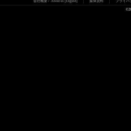
会社概要
/
About us [English]
媒体資料
プライバ
ジャン・ルソー 2009年サマーコレクション
©2
松任谷由実さんコンセプトワークの腕時計誕生
高級腕時計ブランド 「コルム」が日本再始動
コンコルドのタイムピースがベストデザイン受
賞
A.ランゲ＆ゾーネ 日本初のブティック