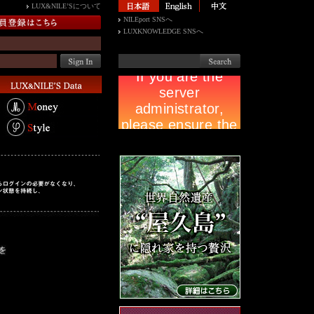
LUX&NILE’Sについて
NILEport SNSへ
LUXKNOWLEDGE SNSへ