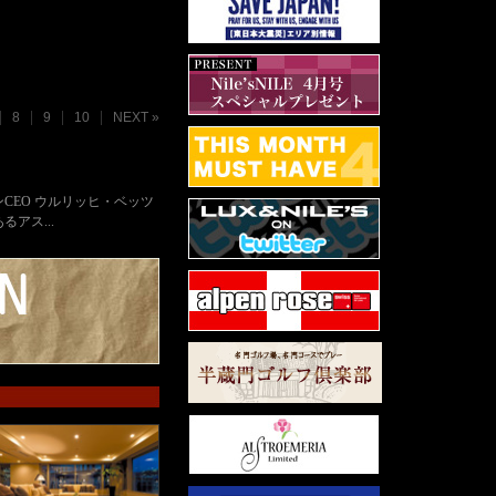
8
9
10
NEXT »
CEO ウルリッヒ・ベッツ
アス...