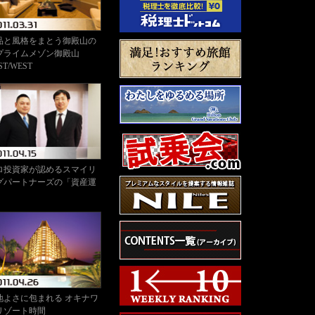
品と風格をまとう御殿山の
プライムメゾン御殿山
ST/WEST
ロ投資家が認めるスマイリ
グパートナーズの「資産運
」
地よさに包まれる オキナワ
リゾート時間