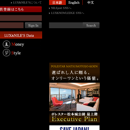
LUX&NILE’Sについて
NILEport SNSへ
LUXKNOWLEDGE SNSへ