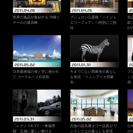
世界の逸品が集結する 沖縄リ
ブシュロン心斎橋『ハイジュ
気
テールの最高峰
エリーフェア』へ特別にご招
邸
待
EA
日本最南端の海と空に抱かれ
今までにない西麻布の暮らし
プ
て コーラルベイ石垣島
を発信 「イニシアイオ西麻
ン
布」
用
「レグノ GR-XT」×東儀秀
先進の超高層タワー品質が ワ
心
樹 五感に優しい静けさ
ンランク上の暮らしを実現
の