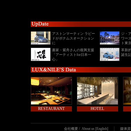
アストンマーティン ラピー
ジ・ア
ドがボナムスオークション
ワー
に
ト東京
書家・紫舟さんの復興支援
革新的
「アーティストfor日本一
誕生
心」
RESTAURANT
HOTEL
会社概要
/
About us [English]
媒体資