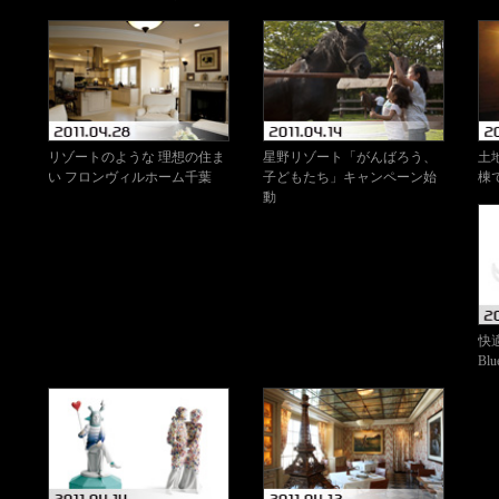
リゾートのような 理想の住ま
星野リゾート「がんばろう、
土地
い フロンヴィルホーム千葉
子どもたち」キャンペーン始
棟で
動
快
Bl