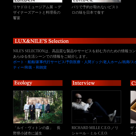
リヤドロミュージアム展 ～デ
パリで予約が取れないビスト
ザイナーズアートと料理長の
ロの味を日本で食す
饗宴
NILE'S SELECTIONは、高品質な製品やサービスを好む方のための情報コ
あらゆる生活シーンでの情報をご紹介します。
ボート・船舶
/
家事代行サービス
/
予防医療・人間ドック
/
老人ホーム
/
画廊
/
ス
ティー
/
和装・和雑貨
「ルイ・ヴィトンの森」 長
RICHARD MILLE C.E.O.／リ
ザ
野県小諸市に誕生
シャール・ミル C.E.O.
イ