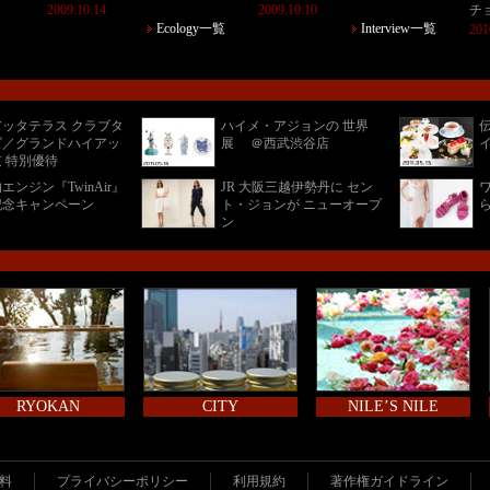
2009.10.14
2009.10.10
チ
Ecology一覧
Interview一覧
201
ッタテラス クラブタ
ハイメ・アジョンの 世界
ズ／グランドハイアッ
展 ＠西武渋谷店
 特別優待
エンジン『TwinAir』
JR 大阪三越伊勢丹に セン
記念キャンペーン
ト・ジョンが ニューオープ
ン
RYOKAN
CITY
NILE’S NILE
料
プライバシーポリシー
利用規約
著作権ガイドライン