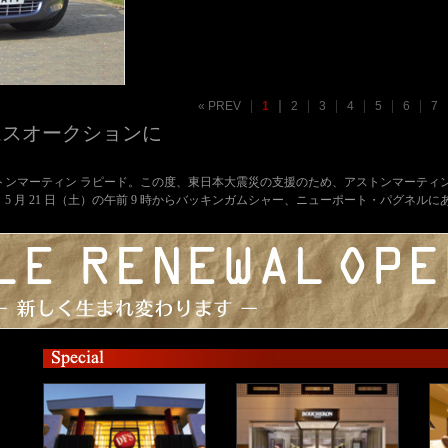
« PREV
1
2
3
4
5
6
7
ムスオークションに
トンマーティン ラピード。この度、東日本大震災の支援のため、アストンマーティン
月 21 日（土）の午前 9 時からバッキンガムシャー、ニューポート・パグネルにある