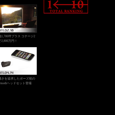
1,700坪プラス コテージ2
2,800万円！
適さを追求したボーズ初の
uetoothヘッドセット登場