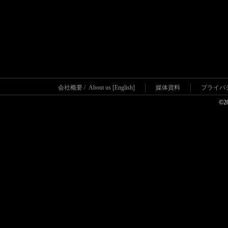
会社概要
/
About us [English]
媒体資料
プライバ
©2