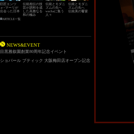
巨匠エンツ
伝統相伝の技
伝統とモダニ
伝統とモダニ
ォ･マーリが
芸が調和を成
ズムの先へ
ズムの先へ
出会った日本
した高雅なる
wachaに集う
伝統美の饗宴
和の極み
人々
ARTICLE一覧
NEWS&EVENT
目黒雅叙園創業80周年記念イベント
ショパール ブティック 大阪梅田店オープン記念