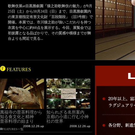
歌舞伎展at目黒雅叙園「猿之助歌舞伎の魅力」が9月
25日（土）から10月24日（日）まで、目黒雅叙園内
の東京都指定有形文化財「百段階段」（旧3号館）で
開催。本展では、市川猿之助が強いこだわりを持つ
衣裳を中心に約60点を展示する。今回、展覧会では
初披露となる品ばかりで、その質感や模様までが舞
台よりも間近で見る...
FEATURES
萬福寺の普茶料理から
知られざる名所案内
知る食文化と精神
京都の小道に佇む小神
普茶料理の始まり
社の世界
2008.12.26.up
2008.12.26.up
FEATURES一覧