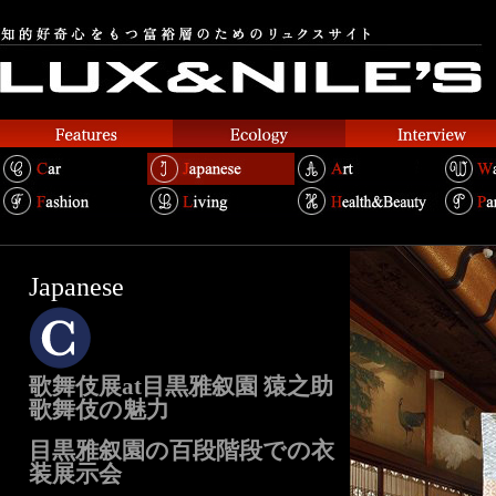
Japanese
歌舞伎展at目黒雅叙園 猿之助
歌舞伎の魅力
目黒雅叙園の百段階段での衣
装展示会