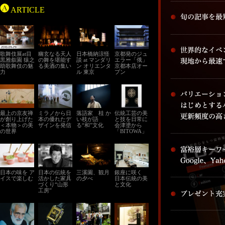
ARTICLE
歌舞伎展at目
幽玄なる天人
日本橋納涼怪
京都発のジュ
黒雅叙園 猿之
の舞を堪能す
談 at マンダリ
エラー「俄」
助歌舞伎の魅
る美酒の集い
ン オリエンタ
京都本店オー
力
ル 東京
プン
最上の京友禅
ミラノから日
落語家 桂 か
伝統工芸の美
が創り上げた
本の優れたデ
い枝が語
と技を日常に
＜本物＞の美
ザインを発信
る“和”文化
会津塗から
の世界
「BITOWA」
へ
日本の味を ア
日本の伝統を
三溪園、観月
銀座に咲く
イスで楽しむ
活かした家具
の夕べ
日本伝統の美
づくり“山形
と文化
工房”