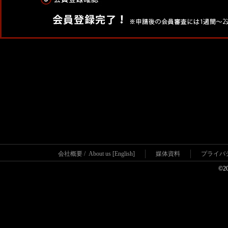
会社概要
/
About us [English]
媒体資料
プライバ
©2