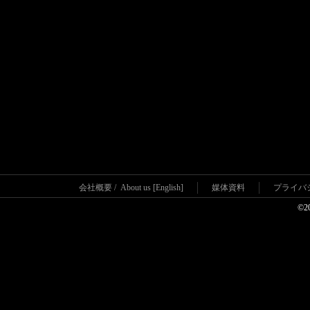
SHOW
フォルクスワーゲン トゥアレグ試乗キャンペー
ン
会社概要
/
About us [English]
媒体資料
プライバ
©2