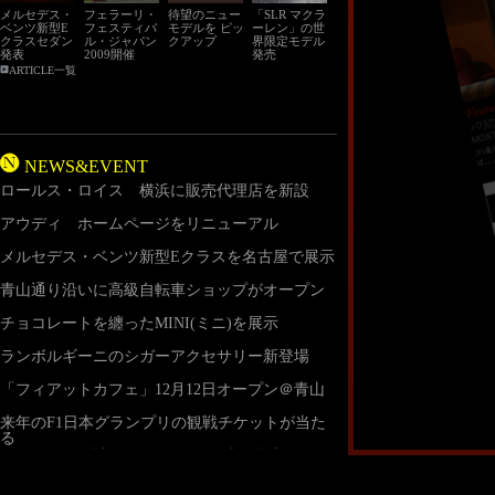
メルセデス・
フェラーリ・
待望のニュー
「SLR マクラ
ベンツ新型E
フェスティバ
モデルを ピッ
ーレン」の世
クラスセダン
ル・ジャパン
クアップ
界限定モデル
発表
2009開催
発売
ARTICLE一覧
NEWS&EVENT
ロールス・ロイス 横浜に販売代理店を新設
アウディ ホームページをリニューアル
メルセデス・ベンツ新型Eクラスを名古屋で展示
青山通り沿いに高級自転車ショップがオープン
チョコレートを纏ったMINI(ミニ)を展示
ランボルギーニのシガーアクセサリー新登場
「フィアットカフェ」12月12日オープン＠青山
来年のF1日本グランプリの観戦チケットが当た
る
ウィネベーゴ社、2009年モデル2車種投入
フェラーリ･カルフォルニア ＠PARIS MOTOR