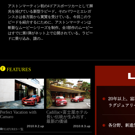
アストンマーティン初の4ドアスポーツカーとして脚
光を浴びている新型ラピード。そのパワーとエレガ
ンスさは各方面から賞賛を受けている。今回このラ
ピードを紹介するにために、アストンマーティンは
斬新なムービーシリーズを制作。全3部作のムービー
はすでに第1弾がネット上で公開されている。ラピー
ドに乗り込み、謎の...
FEATURES
Perfect Vacation with
Cadillac×富士屋ホテル
Camaro
長い伝統が生み出す、
最新の価値
2010.9.2.up
2010.8.3.up
FEATURES一覧