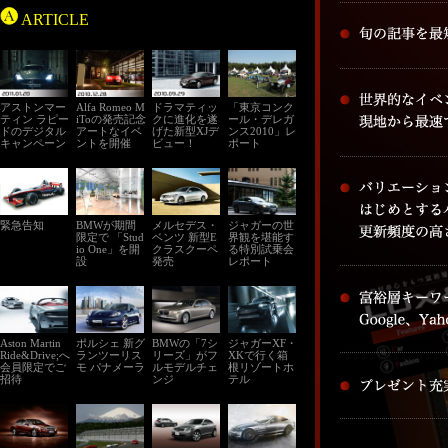
ARTICLE
アストンマー
Alfa Romeo M
ドラマティッ
「東京コンク
ティン ラピー
iToの発売記念
クに進化を遂
ール・デレガ
ドのデジタル
アートなイベ
げた新型XJデ
ンス2010」レ
キャンペーン
ントを開催
ビュー！
ポート
緊急告知
BMWが期間
メルセデス・
ジャガーの世
限定で 「Stud
ベンツ 新型E
界観を堪能す
io One」を開
クラスクーペ
る特別試乗会
設
発売
レポート
Aston Martin
ポルシェ 新グ
BMWの「7シ
ジャガーXF・
Ride&Drive;へ
ランツーリス
リーズ」がフ
XKで行く箱
会員限定でご
モ パナメーラ
ルモデルチェ
根リゾートホ
招待
ンジ
テル