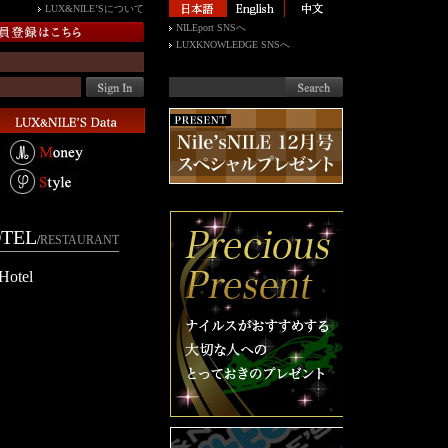
LUX&NILE’Sについて
NILEport SNSへ
LUXKNOWLEDGE SNSへ
TEL
/
RESTAURANT
otel