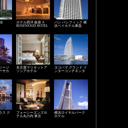
東京
ホテル西洋 銀座 A
パン パシフィック 横
ROSEWOOD HOTEL
浜ベイホテル東急
TOKYO
リージ
名古屋マリオットア
ヨコハマ グランド イ
ーサカ
ソシアホテル
ンターコンチネンタ
ル ホテル
ラス ク
フォーシーズンズホ
横浜ロイヤルパーク
テル丸の内 東京
ホテル