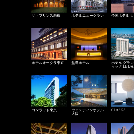
ザ・プリンス箱根
ホテルニューグラン
帝国ホテル 
ド
ホテルオークラ東京
堂島ホテル
ホテル グラ
ィック LE DA
コンラッド東京
ウェスティンホテル
CLASKA
大阪