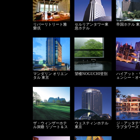
リバーリトリート雅
セルリアンタワー東
帝国ホテル 
樂倶
急ホテル
マンダリン オリエン
望楼NOGUCHI登別
ハイアット・
タル 東京
ェンシー・オ
ザ・ウィンザーホテ
ウェスティンホテル
ジ・アッタテ
ル洞爺 リゾート＆ス
東京
ラブタワーズ
パ