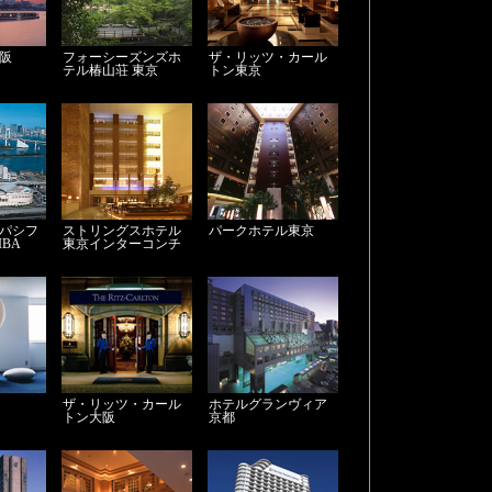
大阪
フォーシーズンズホ
ザ・リッツ・カール
テル椿山荘 東京
トン東京
ンパシフ
ストリングスホテル
パークホテル東京
IBA
東京インターコンチ
ネンタル
ザ・リッツ・カール
ホテルグランヴィア
トン大阪
京都