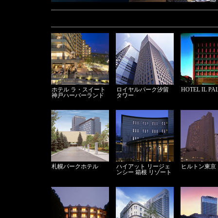
ホテル ラ・スイート
ロイヤルパーク汐留
HOTEL IL PA
神戸ハーバーランド
タワー
札幌パークホテル
ハイアット リージェ
ヒルトン東京
ンシー 箱根 リゾート
＆スパ