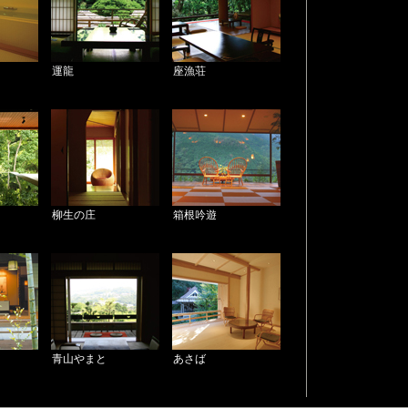
運龍
座漁荘
柳生の庄
箱根吟遊
青山やまと
あさば