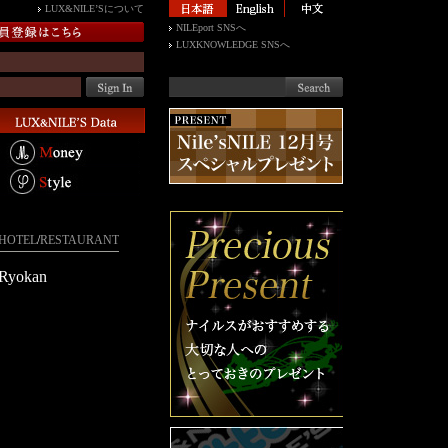
LUX&NILE’Sについて
NILEport SNSへ
LUXKNOWLEDGE SNSへ
HOTEL
/
RESTAURANT
Ryokan