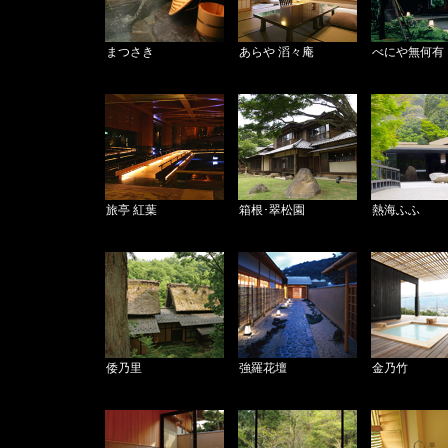
まつさき
あらや 滔々庵
べにや無何有
旅亭 紅葉
箱根･翠松園
熱海ふふ
倭乃里
強羅花壇
金乃竹