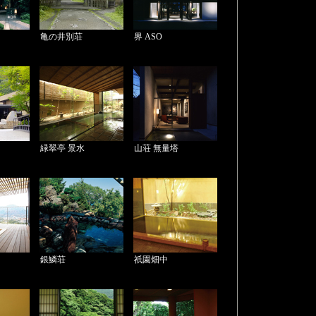
亀の井別荘
界 ASO
緑翠亭 景水
山荘 無量塔
銀鱗荘
祇園畑中