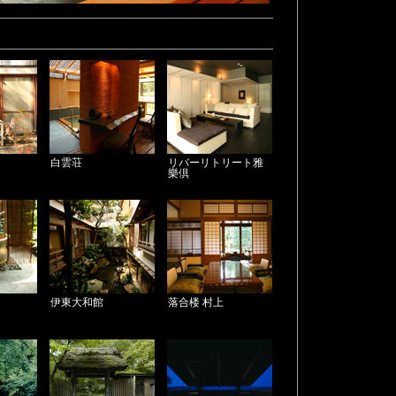
白雲荘
リバーリトリート雅
樂倶
伊東大和館
落合楼 村上