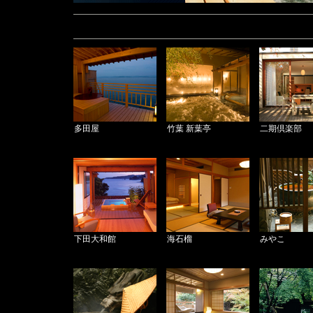
多田屋
竹葉 新葉亭
二期倶楽部
下田大和館
海石榴
みやこ