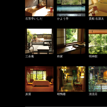
石苔亭いしだ
かよう亭
貴船 右源太
三余庵
柊家
明神館
炭屋
晴鴨楼
清流荘