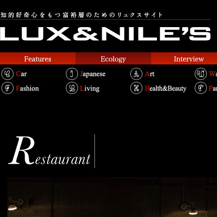
タルトゥーカ
TRATTORIA TARTUC
Text.Shouei Chin Bertold / Photo.Yuu Nakani