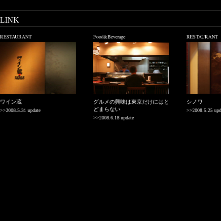
LINK
RESTAURANT
Food&Beverage
RESTAURANT
ワイン蔵
グルメの興味は東京だけにはと
シノワ
どまらない
>>2008.5.31 update
>>2008.5.25 upd
>>2008.6.18 update