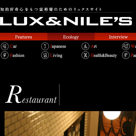
ル・セップ
Le Cep
Text.Shouei Chin Bertold
Photo.Miki Ishizu