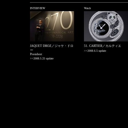
INTERVIEW
Watch
JAQUET DROZ／ジャケ・ドロ
51. CARTIER／カルティエ
ー
>>2008.6.5 update
President
>>2008.5.25 update