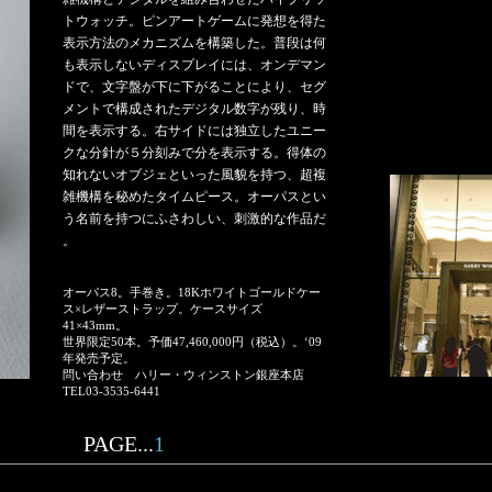
トウォッチ。ピンアートゲームに発想を得た
表示方法のメカニズムを構築した。普段は何
も表示しないディスプレイには、オンデマン
ドで、文字盤が下に下がることにより、セグ
メントで構成されたデジタル数字が残り、時
間を表示する。右サイドには独立したユニー
クな分針が５分刻みで分を表示する。得体の
知れないオブジェといった風貌を持つ、超複
雑機構を秘めたタイムピース。オーパスとい
う名前を持つにふさわしい、刺激的な作品だ
。
オーパス8。手巻き。18Kホワイトゴールドケー
ス×レザーストラップ。ケースサイズ
41×43mm。
世界限定50本。予価47,460,000円（税込）。‘09
年発売予定。
問い合わせ ハリー・ウィンストン銀座本店
TEL03-3535-6441
PAGE...
1