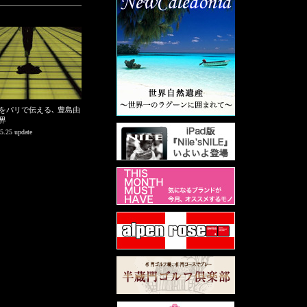
をパリで伝える､ 豊島由
界
5.25 update