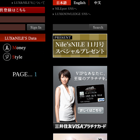
LUX&NILE’Sについて
NILEport SNSへ
LUXKNOWLEDGE SNSへ
PAGE...
1