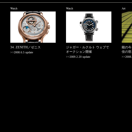
Watch
Watch
Art
34. ZENITH／ゼニス
ジャガー・ルクルト ウェブで
能の今
オークション開催
佳の世
>>2008.6.5 update
>>2009.2.20 update
>>2008.