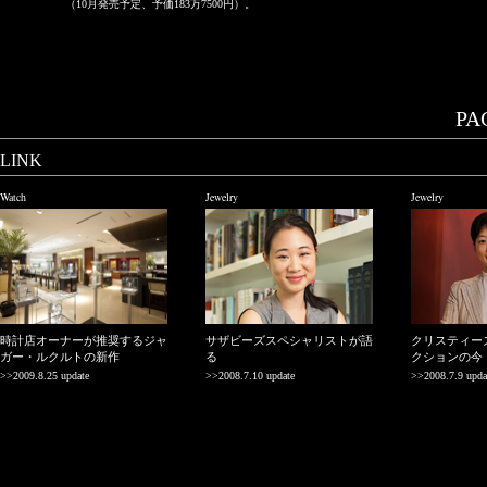
（10月発売予定、予価183万7500円）。
PAG
LINK
Watch
Jewelry
Jewelry
時計店オーナーが推奨するジャ
サザビーズスペシャリストが語
クリスティー
ガー・ルクルトの新作
る
クションの今
>>2009.8.25 update
>>2008.7.10 update
>>2008.7.9 upda