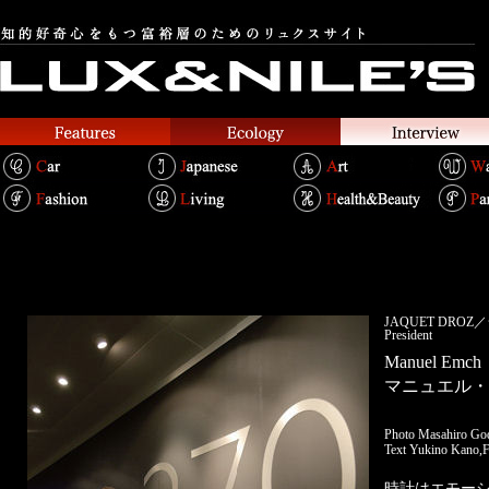
JAQUET DRO
President
Manuel Emch
マニュエル・
Photo Masahiro Go
Text Yukino Kano,F
時計はエモー