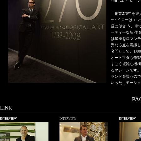
「創業270年を
ケ･ド ローはエ
昼に似合 う、車
ーティーな新 作
は星座をロマンテ
異なる点を意識し
名門として、1,0
オートマタも作製
すごく複雑な機構
るマシーンです。
ランドを買うので
いったエモーショ
PAG
LINK
INTERVIEW
INTERVIEW
INTERVIEW