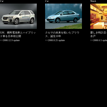
Car
Car
Watch
GM、燃料電池車とハイブリッ
クルマの未来を拓いたプリウ
愛しき時計店
ド車を日本初公開
ス、誕生10年
水戸
>>2008.12.9 update
>>2008.8.25 update
>>2008.6.5 upda