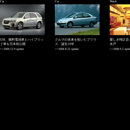
Car
Car
Watch
GM、燃料電池車とハイブリッ
クルマの未来を拓いたプリウ
愛しき時計店
ド車を日本初公開
ス、誕生10年
水戸
>>2008.12.9 update
>>2008.8.25 update
>>2008.6.5 upda