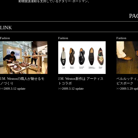
動物愛護運動を支持しているナタリー･ポートマン。
PAG
LINK
Fashion
Fashion
Fashion
J.M. Westonの職人が魅せるモ
J.M. Weston新作は アーティス
ベルルッティ
ノづくり
トコラボ
ビスポーク
>>2009.3.12 update
>>2009.3.12 update
>>2009.5.29 upd