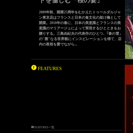
トを愉しむ「桜の宴」
2009年秋、開業25周年をむかえたトゥールダルジャ
ン東京店はフランスと日本の食文化の架け橋として
開業。2010年の春に、日本の美意識とフランスの美
意識のマリアージュによって実現するひとときをお
贈りする。三島由紀夫の代表作のひとつ、｢春の雪」
の"雅"なる世界観にインスピレーションを得て、店
内の夜桜を愛でながら...
FEATURES
FEATURES一覧