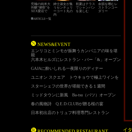
究極の純米大
紳士淑女が集
初夏はテラス
余韻を嗜むレ
吟醸“獺祭”を
うセンチュリ
でシャンパン
ストランコー
XEX愛宕で
ーコート丸の
を楽しむ
ダリー
内
ARTICLE一覧
NEWS&EVENT
エンリコとミンモが振舞うカンパニアの味を堪
能
六本木ヒルズにレストラン・バー「&」オープン
GAJAに酔いしれる一夜限りのディナー
ユニオン スクエア トウキョウで極上ワインを
スターシェフの世界が堪能できる１週間
ミッドタウンに新風 Ba-tsu（バツ）オープン
春の風物詩 Q.E.D.CLUBが贈る桜の宴
日本初出店のトリュフ料理専門レストラン
L.A.から逆輸入の新しい食スタイル M Café de
Chaya
イタ
RECOMMENDED RESTAURANT