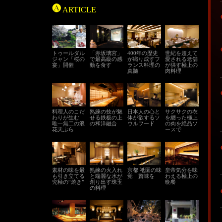
ARTICLE
トゥールダル
「赤坂璃宮」
400年の歴史
世紀を超えて
ジャン「桜の
で最高級の感
が織り成すフ
愛される老舗
宴」開催
動を食す
ランス料理の
が供す極上の
真髄
肉料理
料理人のこだ
熟練の技が魅
日本人の心と
サクサクの衣
わりが生む
せる鉄板の上
体が欲するソ
を纏った極上
唯一無二の浪
の和洋融合
ウルフード
の肉を絶品ソ
花天ぷら
ースで
素材の味を最
熟練の火入れ
京都 祗園の味
皇帝気分を味
も引き立てる
と端麗な水が
覚 贅味を
わえる極上の
究極の“焼き”
創り出す珠玉
晩餐
の料理