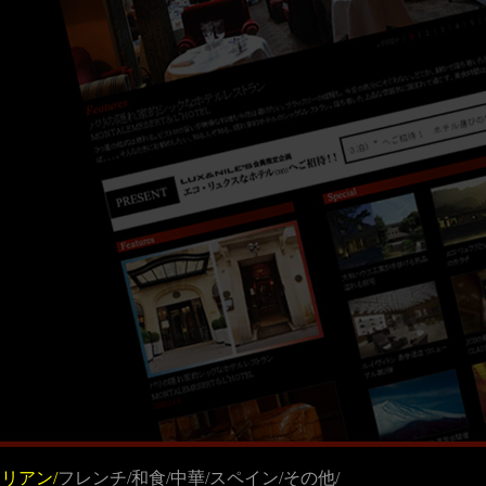
リアン/
フレンチ/
和食/
中華/
スペイン/
その他/