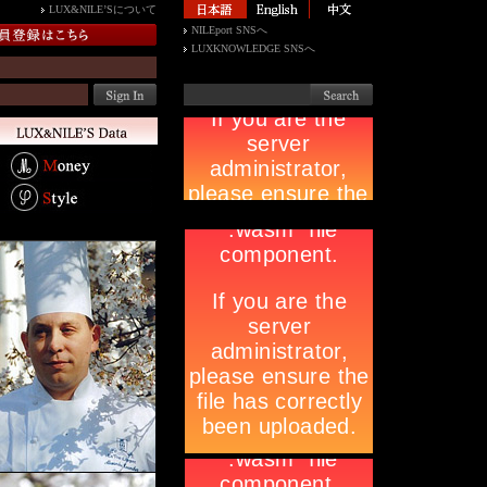
LUX&NILE’Sについて
NILEport SNSへ
LUXKNOWLEDGE SNSへ