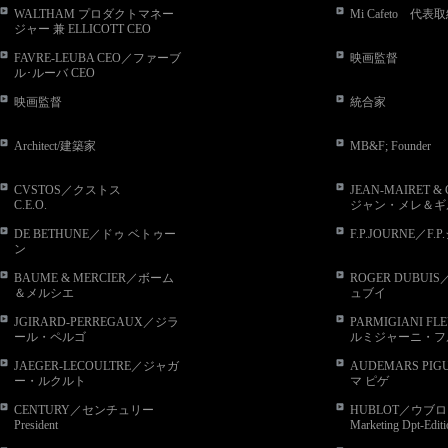
WALTHAM プロダクトマネー
Mi Cafeto 代表
ジャー 兼 ELLICOTT CEO
FAVRE-LEUBA CEO／ファーブ
映画監督
ル･ルーバ CEO
映画監督
統合家
Architect/建築家
MB&F; Founder
CVSTOS／クストス
JEAN-MAIRET &
C.E.O.
ジャン・メレ＆ギ
Founder
DE BETHUNE／ドゥ ベトゥー
F.P.JOURNE／F.
ン
Founder & President
BAUME & MERCIER／ボーム
ROGER DUBU
＆メルシエ
ュブイ
C.E.O.
Marketing Manager
JGIRARD-PERREGAUX／ジラ
PARMIGIANI FL
ール・ペルゴ
ルミジャーニ・フ
Vice-president
President
JAEGER-LECOULTRE／ジャガ
AUDEMARS PI
ー・ルクルト
マ ピゲ
Director Artistic&Design;
Chairman of the Au
CENTURY／センチュリー
HUBLOT／ウブロ
Board of Directors
President
Marketing Dpt-Edit