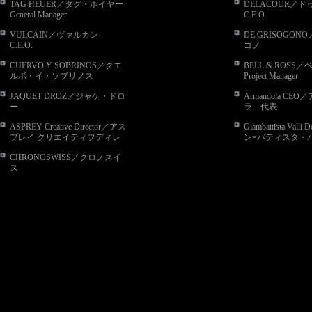
TAG HEUER／タグ・ホイヤー
DELACOUR／
General Manager
C.E.O.
VULCAIN／ヴァルカン
DE GRISOGON
C.E.O.
ゴノ
President,owner and
CUERVO Y SOBRINOS／クエ
BELL & ROSS
ルボ・イ・ソブリノス
Project Manager
President
JAQUET DROZ／ジャケ・ドロ
Armandola C
ー
ラ 代表
President
ASPREY Creative Director／アス
Giambattista Vall
プレイ クリエイティブディレ
ン=バティスタ・
クター
ー
CHRONOSWISS／クロノスイ
ス
Founder and Owner