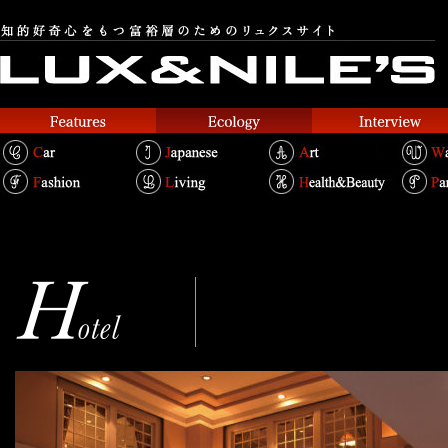
ホテル西洋 銀座
A ROSEWOOD HOTEL TOKY
Text.Takako Kosakai