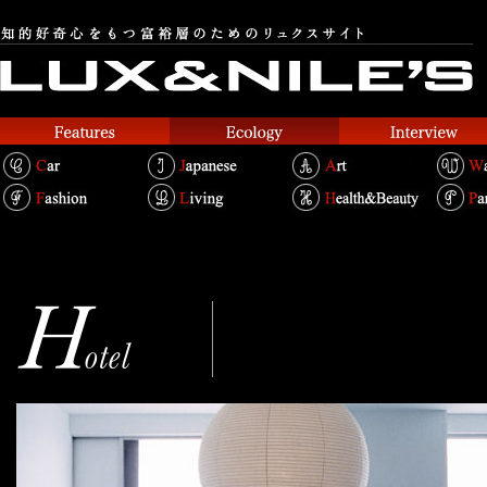
CLASKA
Text.Takako Kosakai