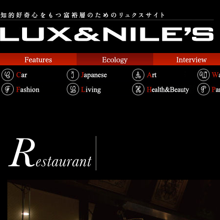
Zuien Bekkan
随園別館
Text.Shouei Chin Bertold / Photo.Yuu Nakani