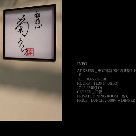
ンター席 のほか、個室もあり、オ
利用可。割烹の 店は、ともすれば
がちだが、このよう に使い勝手や
にするのは、おかみさん の心意気
「わびさび」あり「和洋折衷」あ 
富んだもの。それでいて最後の飯物
麦と、ほっと和めるのが嬉しい。
INFO.
ADDRESS＿東京都新宿区西新宿7-1
1F
TEL＿03-5389-5581
HOURS＿11:30-14:00(LO)
17:45-22:00(LO)
CLOSED＿日祝
PRIVATE DINING ROOM＿あり
PRICE＿LUNCH 2.000円〜 DINNER