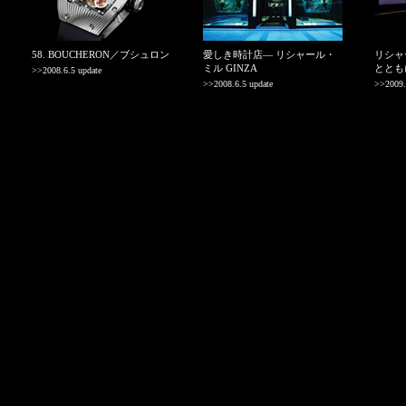
58. BOUCHERON／ブシュロン
愛しき時計店― リシャール・
リシャ
ミル GINZA
ととも
>>2008.6.5 update
>>2008.6.5 update
>>2009.