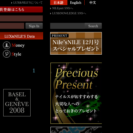
LUX&NILE’Sについて
NILEport SNSへ
LUXKNOWLEDGE SNSへ
1