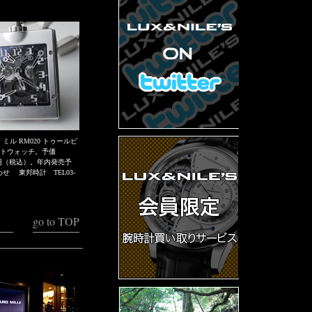
ミル RM020 トゥールビ
ットウォッチ。予価
000 円（税込）。年内発売予
せ 東邦時計 TEL03-
go to TOP