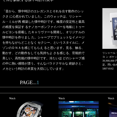
「昔から、懐中時計のエレガンスとそれを出す動作のシッ
クさ に心惹かれていました。このウォッチは、リシャー
ル・ミルが再 構築した懐中時計です。極度の安定性と最高
の精度を保証す るナノカーボンファイバーを地板にトゥー
ルビヨンを搭載し たキャリヴァーを開発し、オリジナルの
懐中時計を作りまし た。シャープでブリュットなイメージ
を持ちながらどことなく セクシー、というスタイルに、メ
ゾンのＤＮＡを感じてもらえ ると思います。見る、触る、
動かす、どの動作をしても気持ちよ さを感じる、官能的で
リシャール・
ヨ ン ポケ
美しい、高性能の懐中時計です。冷たいほ どのシャープ感
39,900,
の中に熱い感情が漂う。そんなパラドクサルな 絶妙さと、
定。問い合わ
メカという時計の本質を大切にしています」
5807-8162
PAGE...
1
Watch
Watch
Watch