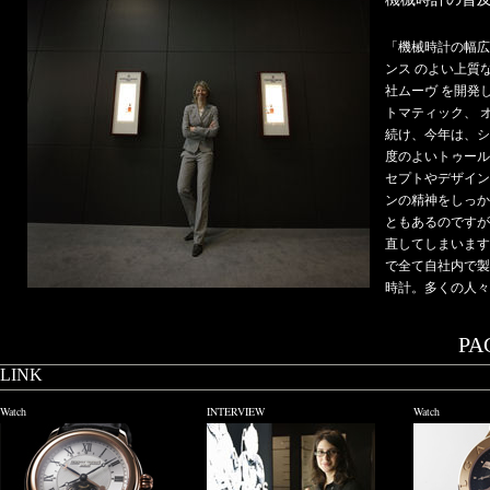
「機械時計の幅広
ンス のよい上質
社ムーヴ を開発
トマティック、 
続け、今年は、シ
度のよいトゥール
セプトやデザイン
ンの精神をしっか
ともあるのですが
直してしまいます
で全て自社内で製
時計。多くの人々
PAG
LINK
Watch
INTERVIEW
Watch