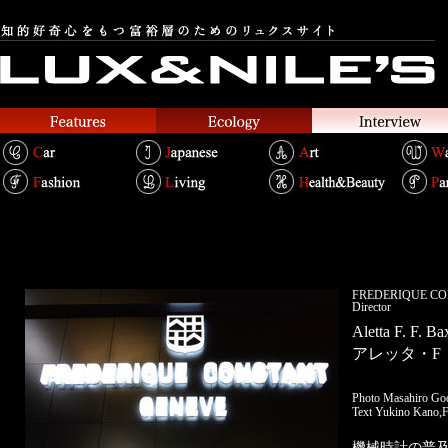
FREDERIQUE
Director
Aletta F. F. Ba
アレッタ・F
Photo Masahiro Go
Text Yukino Kano,F
機械時計の普