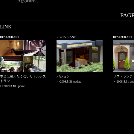
チは2,800円〜。
PAGE.
LINK
RESTAURANT
RESTAURANT
RESTAURANT
本当は教えたくないリトルレス
パション
リストランテ
トラン
>>2008.5.31 update
>>2008.5.31 upd
>>2009.3.10 update