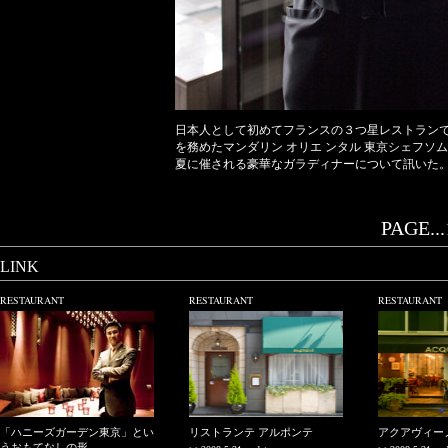
日本人として初めてフランスの３つ星レストラン
を務めたマンダリン オリエ ンタル 東京シェフ
夏に催される豪華なガラディナーについて訊いた
PAGE...
LINK
RESTAURANT
RESTAURANT
RESTAURANT
「ハニーズガーデン東京」とい
リストランテ アルポンテ
アクアヴィー
うおもてなしの形