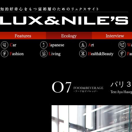
パリ
ージ
Text Aya Has