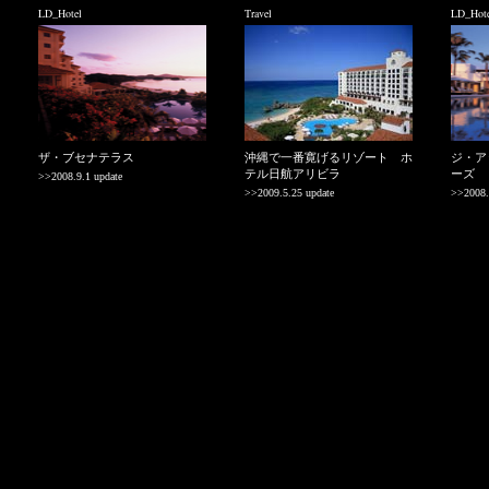
LD_Hotel
Travel
LD_Hote
ザ・ブセナテラス
沖縄で一番寛げるリゾート ホ
ジ・ア
テル日航アリビラ
ーズ
>>2008.9.1 update
>>2009.5.25 update
>>2008.