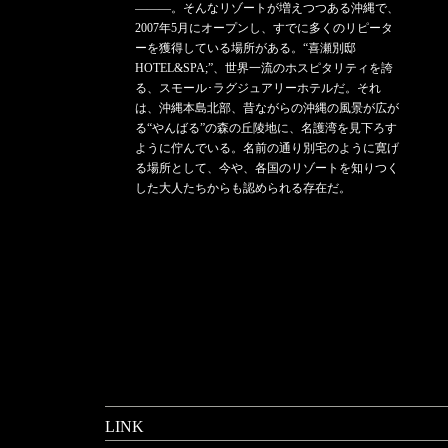
———。そんなリゾートが増えつつある沖縄で、
2007年5月にオープンし、すでに多くのリピータ
ーを獲得している場所がある。“喜瀬別邸
HOTEL&SPA;”、世界一流のホスピタリティを誇
る、スモール･ラグジュアリーホテルだ。それ
は、沖縄本島北部、昔ながらの沖縄の風景が広が
る“やんばる”の森の丘陵地に、名護湾を見下ろす
ように佇んでいる。名前の通り別宅のように寛げ
る場所として、今や、各国のリゾートを知りつく
した大人たちからも認められる存在だ。
LINK