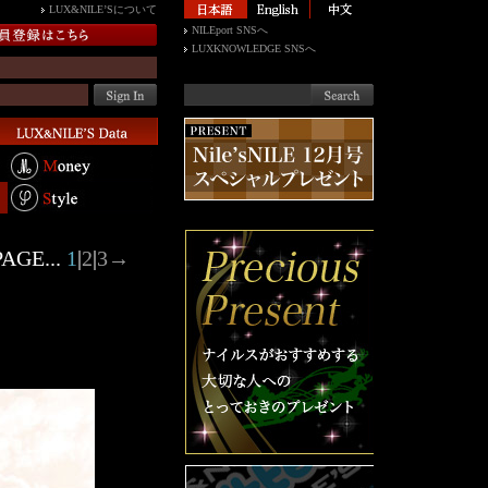
LUX&NILE’Sについて
NILEport SNSへ
LUXKNOWLEDGE SNSへ
AGE...
1
|
2
|
3
→