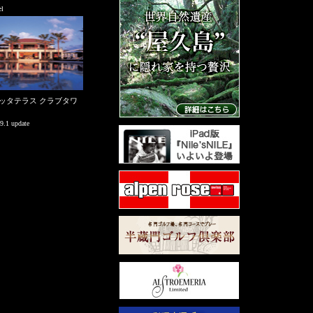
l
ッタテラス クラブタワ
9.1 update