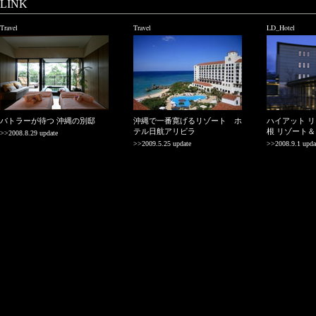
LINK
Travel
Travel
LD_Hotel
バトラーが待つ 沖縄の別邸
沖縄で一番寛げるリゾート ホ
ハイアット リ
テル日航アリビラ
根 リゾート
>>2008.8.29 update
>>2009.5.25 update
>>2008.9.1 upda