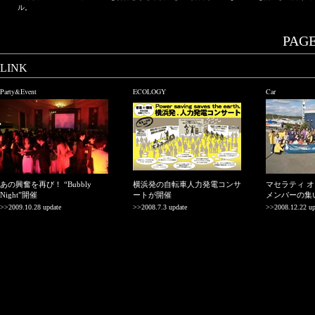
ル。
PAGE.
LINK
Party&Event
ECOLOGY
Car
あの興奮を再び！ “Bubbly
横浜発の自転車人力発電コンサ
マセラティ 
Night”開催
ートが開催
メンバーの集
>>2009.10.28 update
>>2008.7.3 update
>>2008.12.22 up