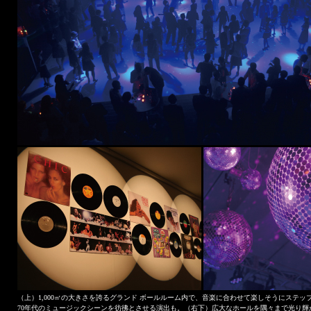
（上）1,000㎡の大きさを誇るグランド ボールルーム内で、音楽に合わせて楽しそうにステ
70年代のミュージックシーンを彷彿とさせる演出も。（右下）広大なホールを隅々まで光り輝