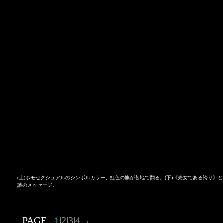
(上)ホモセクシュアルのシンボルカラー、虹色の旗が各地で翻る。(下)《売女である誇り》
謔のメッセージ。
PAGE...
1
|
2
|
3
|
4
→