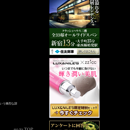
という痛烈な諧
go to TOP