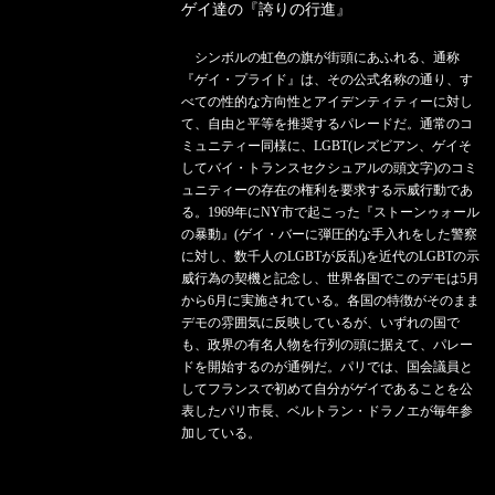
ゲイ達の『誇りの行進』
シンボルの虹色の旗が街頭にあふれる、通称
『ゲイ・プライド』は、その公式名称の通り、す
べての性的な方向性とアイデンティティーに対し
て、自由と平等を推奨するパレードだ。通常のコ
ミュニティー同様に、LGBT(レズビアン、ゲイそ
してバイ・トランスセクシュアルの頭文字)のコミ
ュニティーの存在の権利を要求する示威行動であ
る。1969年にNY市で起こった『ストーンゥォール
の暴動』(ゲイ・バーに弾圧的な手入れをした警察
に対し、数千人のLGBTが反乱)を近代のLGBTの示
威行為の契機と記念し、世界各国でこのデモは5月
から6月に実施されている。各国の特徴がそのまま
デモの雰囲気に反映しているが、いずれの国で
も、政界の有名人物を行列の頭に据えて、パレー
ドを開始するのが通例だ。パリでは、国会議員と
してフランスで初めて自分がゲイであることを公
表したパリ市長、ベルトラン・ドラノエが毎年参
加している。