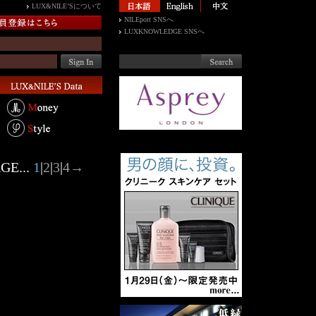
LUX&NILE’Sについて
NILEport SNSへ
LUXKNOWLEDGE SNSへ
GE...
1
|
2
|
3
|
4
→