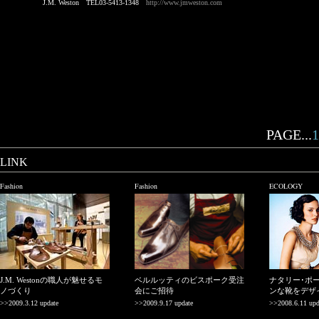
J.M. Weston TEL03-5413-1348
http://www.jmweston.com
PAGE...
1
LINK
Fashion
Fashion
ECOLOGY
J.M. Westonの職人が魅せるモ
ベルルッティのビスポーク受注
ナタリー･ポ
ノづくり
会にご招待
ンな靴をデザ
>>2009.3.12 update
>>2009.9.17 update
>>2008.6.11 upd