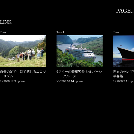
PAGE..
LINK
Travel
Travel
Travel
自分の足で、目で感じるエコツ
6スターの豪華客船 シルバーシ
世界のセレブ
ーリズム
ー・クルーズ
華客船
>>2008.12.3 update
>>2008.10.14 update
>>2008.7.11 upd