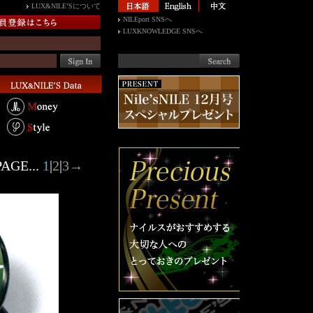
LUX&NILE’Sについて
NILEport SNSへ
LUXKNOWLEDGE SNSへ
AGE...
1
|
2
|
3
→