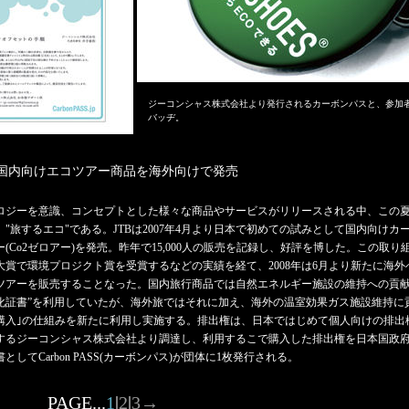
ジーコンシャス株式会社より発行されるカーボンパスと、参加
バッヂ。
、国内向けエコツアー商品を海外向けで発売
ロジーを意識、コンセプトとした様々な商品やサービスがリリースされる中、この
、"旅するエコ"である。JTBは2007年4月より日本で初めての試みとして国内向けカ
ー(Co2ゼロアー)を発売。昨年で15,000人の販売を記録し、好評を博した。この取り
大賞で環境プロジクト賞を受賞するなどの実績を経て、2008年は6月より新たに海
ツアーを販売することなった。国内旅行商品では自然エネルギー施設の維持への貢献
化証書”を利用していたが、海外旅ではそれに加え、海外の温室効果ガス施設維持に貢
購入｣の仕組みを新たに利用し実施する。排出権は、日本ではじめて個人向けの排出
するジーコンシャス株式会社より調達し、利用するこで購入した排出権を日本国政
としてCarbon PASS(カーボンパス)が団体に1枚発行される。
PAGE...
1
|
2
|
3
→