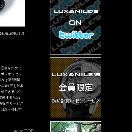
者全員に配布される
夏注目を集めそ
ーボンオフセッ
組みは第6回環
外への旅行を対象
ができる”グリ
献する｢Co2
権販売サービス
府口座へ移転す
go to TOP