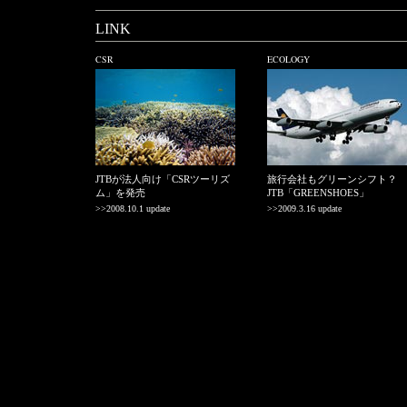
LINK
CSR
ECOLOGY
JTBが法人向け「CSRツーリズ
旅行会社もグリーンシフト？
ム」を発売
JTB「GREENSHOES」
>>2008.10.1 update
>>2009.3.16 update