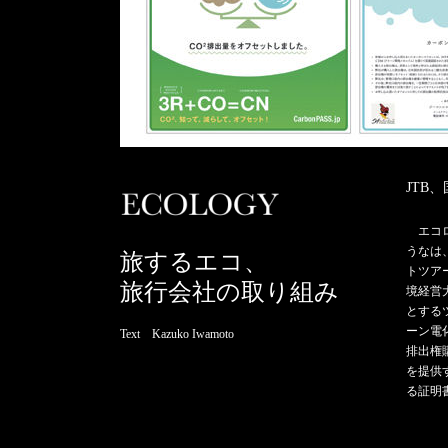
JTB
エコ
うなは
旅するエコ、
トツア
旅行会社の取り組み
境経営
とする
ーン電
Text Kazuko Iwamoto
排出権
を提供
る証明書