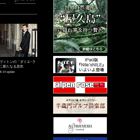
ヴィトンの「ダミエ･ラ
に新たなる息吹
8.14 update