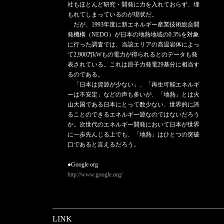
社もほとんど研究・開発に力を入れておらず、埋
もれてしまっているのが現状だ。
だが、1993年度に新エネルギー産業技術総合開
発機構（NEDO）が日本の地熱地域の0.3%を対象
に行った調査では、当該エリアの高温岩体によっ
て2,900万kWもの電力が得られるとのデータも発
表されている。これは原子力発電29基分に相当す
るのである。
「日本は資源が少ない」、「再生可能エネルギ
ーは不安定」などの声も多いが、「地熱」とは火
山大国である日本にとって数少ない、世界的に誇
ることのできるエネルギー源なのではないだろう
か。次世代のエネルギー開発において日本が世界
に一歩先んじる上でも、「地熱」はひとつの突破
口であると言えるだろう。
●Google org
http://www.google.org/
LINK