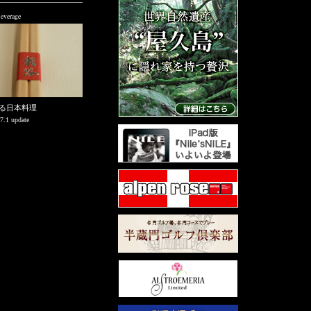
verage
る日本料理
7.1 update