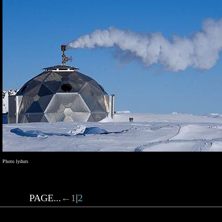
Photo lydurs
PAGE...
←
1
|
2