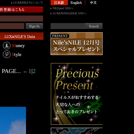
LUX&NILE’Sについて
NILEport SNSへ
LUXKNOWLEDGE SNSへ
PAGE...
←
1
|
2