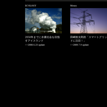
ECOLOGY
Money
2050年までに水素社会を目指
田嶋智太郎的「スマートグリッ
すアイスランド
ドに注目！」
>>2008.6.23 update
>>2009.7.9 update