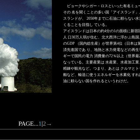
ビョークやシガー・ロスといった有名ミュ
その 名を聞くことの多い国「アイスランド」
スランドが、 2050年までに石油に頼らない
くることを目指し ている。
アイスランドは日本の約4分の1の面積に新宿
人 口30万人弱が住む、北大西洋に浮かぶ島国
のGDP （国内総生産）が世界第4位（日本は第
済先進国であ り、地熱と水力発電などの再生
ギーで国民の電力 消費量の72％以上（世界
なっている。主要産業は 水産業、水産加工業
精錬や観光など。つまり、あとは クルマとト
舶など、輸送に使うエネルギーを水素化 すれ
油に頼らない国を作れるというわけだ。
PAGE...
1
|
2
→