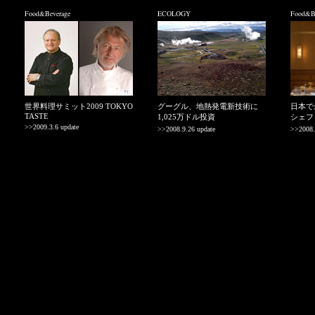
Food&Beverage
ECOLOGY
Food&Be
世界料理サミット2009 TOKYO
グーグル、地熱発電新技術に
日本で
TASTE
1,025万ドル投資
シェフ
>>2009.3.6 update
>>2008.9.26 update
>>2008.