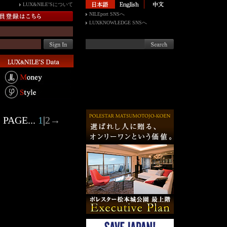
LUX&NILE’Sについて
NILEport SNSへ
LUXKNOWLEDGE SNSへ
PAGE...
1
|
2
→