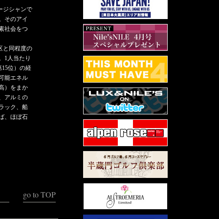
ージシャンで
。そのアイ
水素社会をつ
区と同程度の
。1人当たり
15位）の経
可能エネル
最高）をまか
、アルミの
ラック、船
ば、ほぼ石
go to TOP