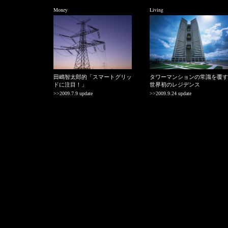
Money
Living
田嶋智太郎的「スマートグリッ
タワーマンションの常識を覆す
ドに注目！」
世界初のレジデンス
>>2009.7.9 update
>>2009.9.24 update