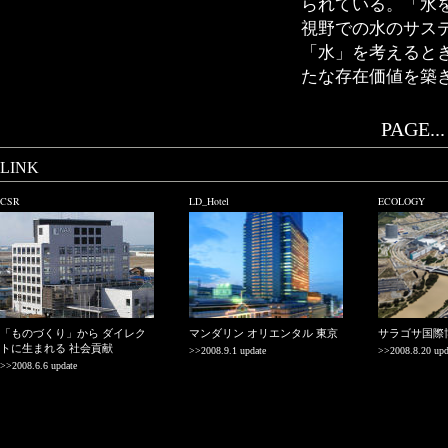
られている。「水
視野での水のサス
「水」を考えると
たな存在価値を築
PAGE...
LINK
CSR
LD_Hotel
ECOLOGY
「ものづくり」から ダイレク
マンダリン オリエンタル 東京
サラゴサ国際
トに生まれる 社会貢献
>>2008.9.1 update
>>2008.8.20 upd
>>2008.6.6 update