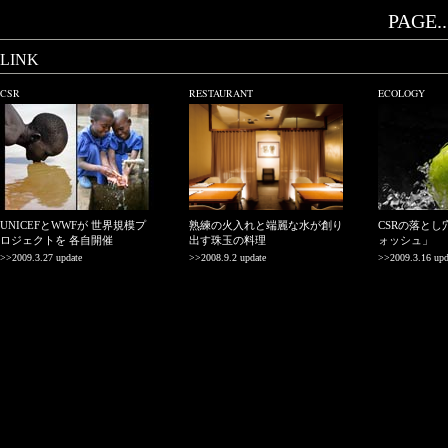
PAGE..
LINK
CSR
RESTAURANT
ECOLOGY
UNICEFとWWFが 世界規模プ
熟練の火入れと端麗な水が創り
CSRの落と
ロジェクトを 各自開催
出す珠玉の料理
ォッシュ」
>>2009.3.27 update
>>2008.9.2 update
>>2009.3.16 upd