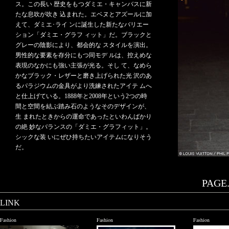
ス。この長い 歴史をもつダミエ・キャンバスに新
たな息吹が吹き 込まれた。エベヌとアズールに加
えて、ダミエ･ライ ンに誕生した新たなバリエー
ション「ダミエ・グラフ ィット」だ。ブラックと
グレーの陰影により、都会的な スタイルを演出。
男性的な要素を存分にもつ同モデ ルは、控えめな
表現のなかにも強い主張が光る。そし て、なめら
かなブラック・レザーと磨き上げられた光 沢のあ
るパラジウムの金具がより洗練されたアイテ ムへ
と仕上げている。1888年と2008年という2つの時
間と空間を結ぶ踏み石のようなそのデザインが、
生 まれたときからの運命であったといわんばかり
の絶 妙なバランスの「ダミエ・グラフィット」。
シックな装 いにぜひ持ちたいアイテムになりそう
だ。
PAGE.
LINK
Fashion
Fashion
Fashion