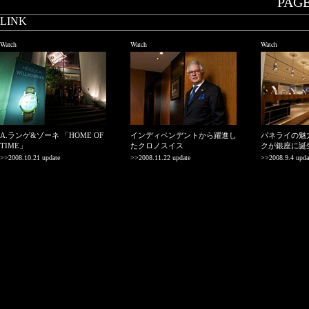
PAGE.
LINK
Watch
Watch
Watch
A.ランゲ&ゾーネ 「HOME OF
インディペンデントから躍進し
パネライの魅
TIME」
たクロノスイス
クが銀座に誕
>>2008.10.21 update
>>2008.11.22 update
>>2008.9.4 upda