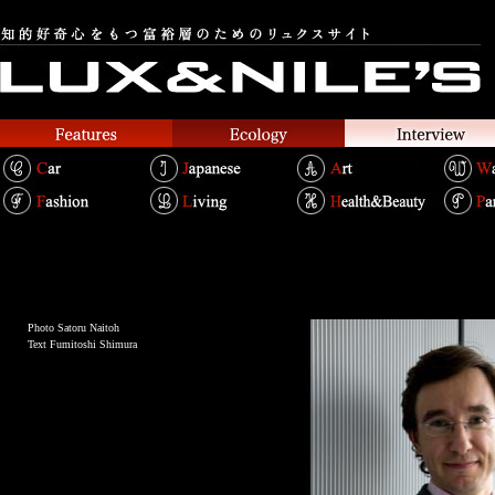
Photo Satoru Naitoh
Text Fumitoshi Shimura