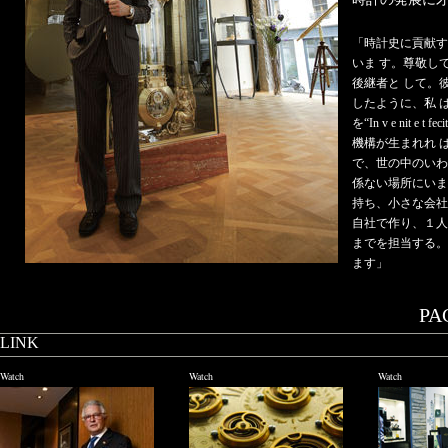
「時計史に貢献す
いま す。尊敬し
後継者と して。
したように、私 
を“In v e nit
機構が生まれれ 
で、世の中のいわ
係ない場所にいま
持ち、小さな会社
自社で作り、１人
までを担当する。
ます」
PAG
LINK
Watch
Watch
Watch