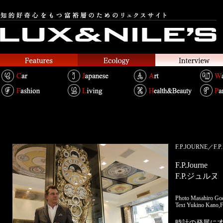
F.P.JOURNE／F
F.P.Journe
F.P.ジュルヌ
Photo Masahiro Go
Text Yukino Kano,F
時計の発展に