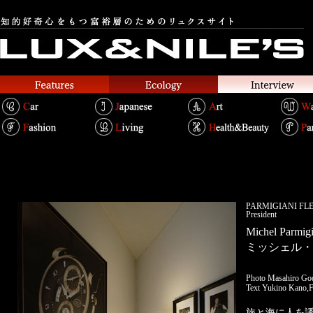
PARMIGIANI
President
Michel Parmigi
ミッシェル・
Photo Masahiro Go
Text Yukino Kano,F
旅と海に人を