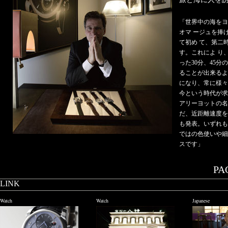
「世界中の海をヨ
オマ ージュを捧
て初め て、第二
す。これによ り
った30分、45
ることが出来るよ
になり、常に様々
今という時代が求
アリーヨットの名
だ、近距離速度を
も発表。いずれも
ではの色使いや細
スです」
PAG
LINK
Watch
Watch
Japanese