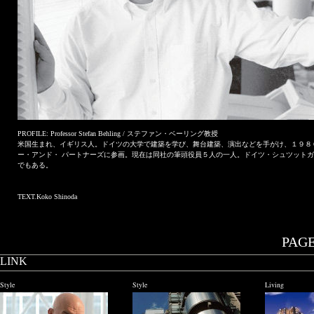
PROFILE: Professor Stefan Behling / ステファン・ベーリング教授
米国生まれ、イギリス人。ドイツの大学で建築を学び、舞台建築、演出などを手がけ、１９８
ー・アンド・ パートナーズに参画。現在は同社の筆頭役員５人の一人。ドイツ・シュツット
でもある。
TEXT.Koko Shinoda
PAGE.
LINK
Style
Style
Living