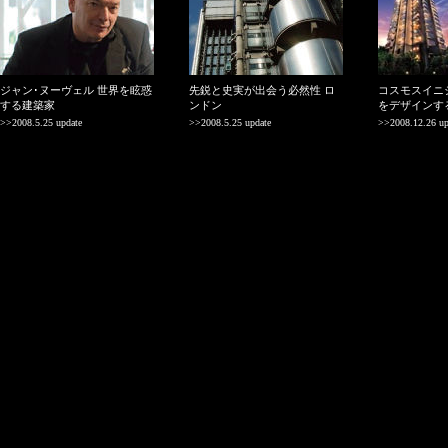
ジャン･ヌーヴェル 世界を眩惑
先鋭と史実が出会う必然性 ロ
コスモスイニ
する建築家
ンドン
をデザインす
>>2008.5.25 update
>>2008.5.25 update
>>2008.12.26 up