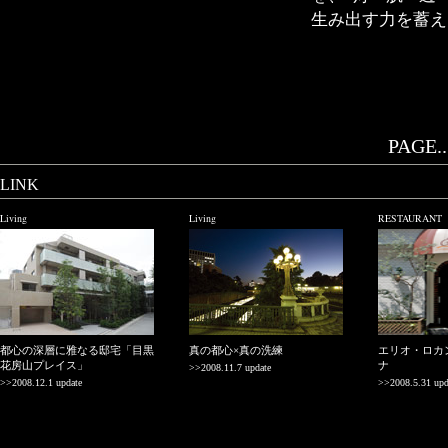
生み出す力を蓄え
PAGE..
LINK
Living
Living
RESTAURANT
都心の深層に雅なる邸宅「目黒
真の都心×真の洗練
エリオ・ロカ
花房山プレイス」
ナ
>>2008.11.7 update
>>2008.12.1 update
>>2008.5.31 upd