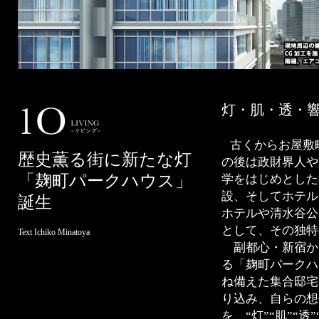
灯・肌・透・
古くからお屋敷
歴史薫る街に新たな灯
の後は政財界人や
「麹町パークハウス」
学をはじめとした
設、そしてホテル
誕生
ホテルや清水谷公
として、その独特
Text Ichiko Minatoya
副都心・新宿か
る「麹町パークハ
ね備えた集合邸宅
り込み、自らの想
を、“灯”“肌”“