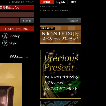
LUX&NILE’Sについて
NILEport SNSへ
LUXKNOWLEDGE SNSへ
PAGE...
1