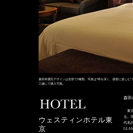
森田恭通氏デザインは全部で5種類。写真は“時を深く、親密に楽しむ”
三越にて購入可能。
森田
東
る。
ウェスティンホテル東
代名
京
GLA