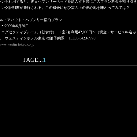
ランを利用すると、後日ヘブンリーベッドを購入する際にこのプラン料金を割り引き
ィング証明書が発行される。この機会にぜひ雲の上の寝心地を味わってみては？
ール・アバウト・ヘブンリー宿泊プラン
〜2009年6月30日
：エグゼクティブルーム（朝食付） 1室2名利用42,000円〜（税金・サービス料込
：ウェスティンホテル東京 宿泊予約課 TEL03-5423-7770
/www.westin-tokyo.co.jp
PAGE...
1