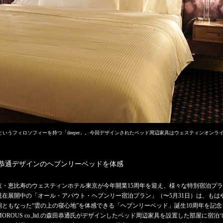
というフィロソフィーを持つ「deeper」。今回デザインされたベッド周辺家具はウェスティンオンラ
恭通デザインのヘブンリーベッドを体感
京・恵比寿のウェスティンホテル東京が今年開業15周年を迎え、様々な特別宿泊プ
現在展開中の「オール・アバウト・ヘブンリー宿泊プラン」（〜5月31日）は、もは
詞ともなった“雲の上の寝心地”を体感できる「ヘブンリーベッド」誕生10周年を記念
MOROUS co.,ltd.の森田恭通氏がデザインしたベッド周辺家具を設置した部屋に宿