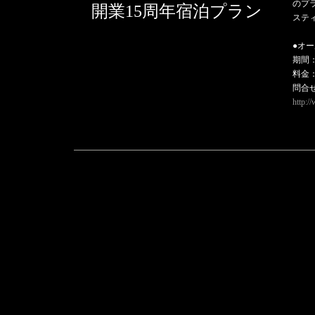
のプ
開業15周年宿泊プラン
ステ
●オ
期間：
料金
問合せ
http:/