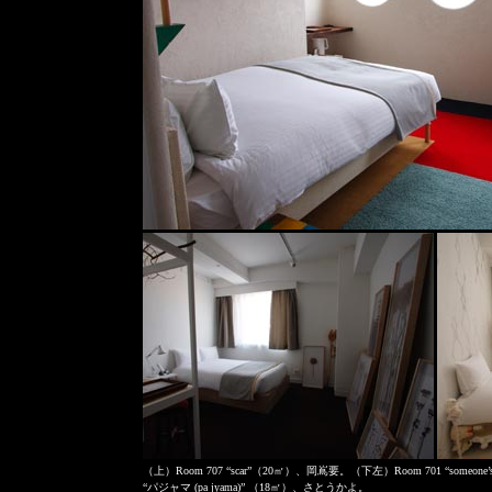
（上）Room 707 “scar”（20㎡）、岡嶌要。（下左）Room 701 “someone
“パジャマ (pa jyama)” （18㎡）、さとうかよ。