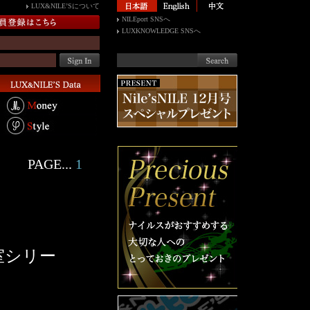
LUX&NILE’Sについて
NILEport SNSへ
LUXKNOWLEDGE SNSへ
PAGE...
1
室シリー