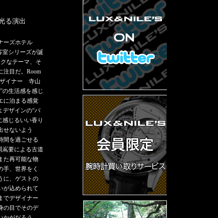
光る演出
ナーズホテル
いう新客室シリーズが誕
ークなテーマ、そ
注目だ。Room
という、デザイナー 寺山
”の生活感を感じ
エに泊まる感覚
かよデザインの“パ
ときに感じるいい香り
出せないよう
時間を過ごせる
r”は岡嶌要による古道
また再可能な物
の手、世界をく
うに、ゲストの
いが込められて
までデザイナー
身の目でそのデ
いかがだろう。