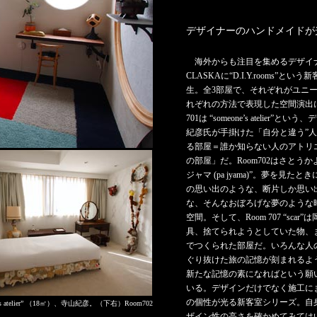
デザイナーのハンドメイドが
海外からも注目を集めるデザイ
CLASKAに“D.I.Y.rooms”と
生。全3部屋で、それぞれがユニ
れぞれの方法で表現した空間演出に
701は “someone’s atelier”
紀彦氏が手掛けた「自分と違う”人
る部屋＝誰か知らない人のアトリ
の部屋」だ。Room702はさとう
ジャマ (pa jyama)”。夢を見た
の思い出のような、断片しか思い
な、そんなおぼろげな夢のような
空間。そして、Room 707 “sca
具、捨てられようとしていた物、
でつくられた部屋だ。いろんな人
ぐり抜けた旅の記憶が刻まれるよ
新たな記憶の素になればという願
いる。デザインだけでなく施工に
の個性が光る新客室シリーズ。自
’s atelier” （18㎡）、寺山紀彦。（下右）Room702
ザイン性の高さを確かめてみては