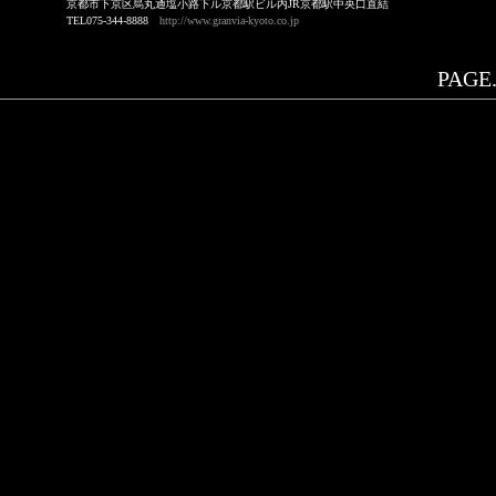
京都市下京区烏丸通塩小路下ル京都駅ビル内JR京都駅中央口直結
TEL075-344-8888
http://www.granvia-kyoto.co.jp
PAGE.